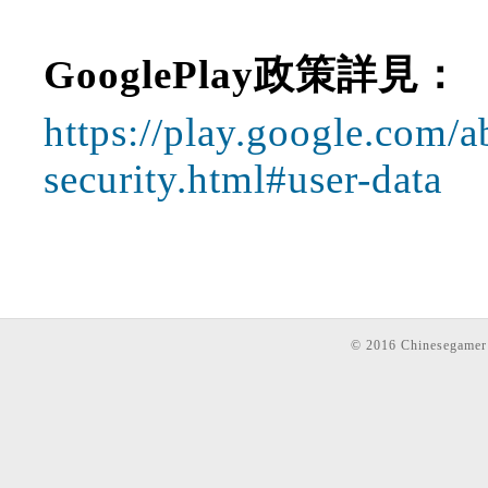
GooglePlay政策詳見：
https://play.google.com/a
security.html#user-data
© 2016 Chinesegamer I