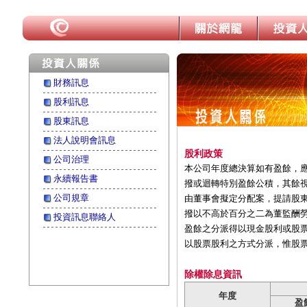
財務訊息
股利訊息
股東訊息
法人說明會訊息
股利政策
公司治理
本公司年度總決算如有盈餘，
永續報告書
撥或迴轉特別盈餘公積，其餘
公司規章
由董事會擬定分配案，提請股
撥以不高於百分之二為董監酬
投資訊息聯絡人
盈餘之分派得以現金股利或股
以股票股利之方式分派，惟股
除權除息資訊
年度
盈