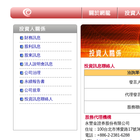
財務訊息
股利訊息
股東訊息
法人說明會訊息
投資訊息聯絡人
公司治理
洽詢單
永續報告書
發言
公司規章
代理發
投資訊息聯絡人
股務聯
股務代理機構
永豐金證券股份有限公司
住址：100台北市博愛路17號3
電話：+886-2-2381-6288