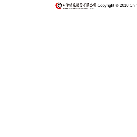
Copyright © 2018 Chi