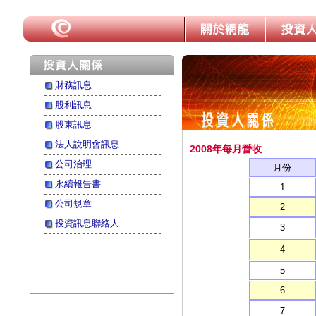
財務訊息
股利訊息
股東訊息
法人說明會訊息
2008年每月營收
公司治理
月份
永續報告書
1
公司規章
2
投資訊息聯絡人
3
4
5
6
7