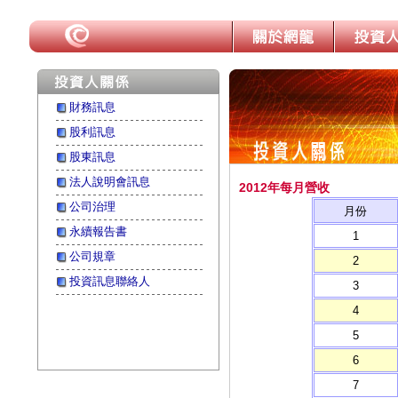
財務訊息
股利訊息
股東訊息
法人說明會訊息
2012年每月營收
公司治理
月份
永續報告書
1
公司規章
2
投資訊息聯絡人
3
4
5
6
7