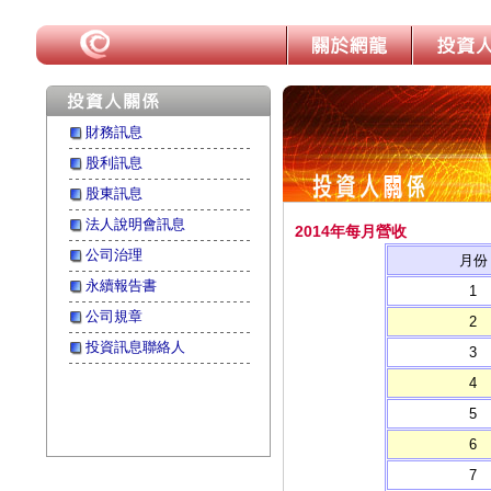
財務訊息
股利訊息
股東訊息
法人說明會訊息
2014年每月營收
公司治理
月份
永續報告書
1
公司規章
2
投資訊息聯絡人
3
4
5
6
7