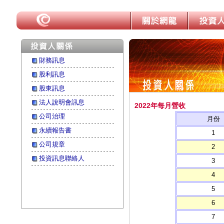
財務訊息
股利訊息
股東訊息
法人說明會訊息
2022年每月營收
公司治理
月份
永續報告書
1
公司規章
2
投資訊息聯絡人
3
4
5
6
7