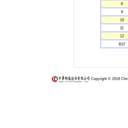
8
9
10
11
12
合計
Copyright © 2018 Chi