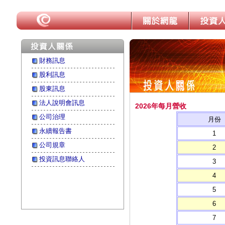
財務訊息
股利訊息
股東訊息
法人說明會訊息
2026年每月營收
公司治理
月份
永續報告書
1
公司規章
2
投資訊息聯絡人
3
4
5
6
7