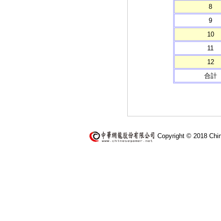
8
9
10
11
12
合計
Copyright © 2018 Chi